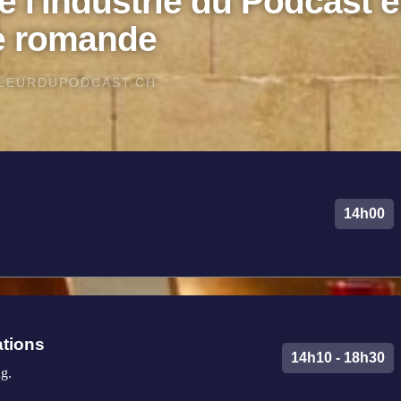
e l'industrie du Podcast 
e romande
LEURDUPODCAST.CH
14h00
ations
14h10 - 18h30
g.