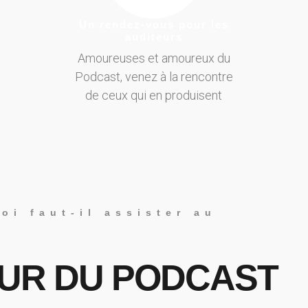
Un rendez-vous pour les
auditeurs
Amoureuses et amoureux du
Podcast, venez à la rencontre
de ceux qui en produisent
oi faut-il assister au
EUR DU PODCAST