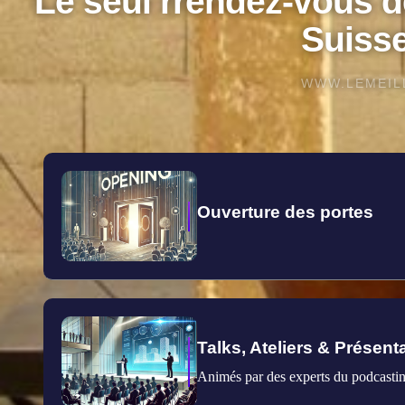
Le seul rrendez-vous d
Suiss
WWW.LEMEIL
Ouverture des portes
Talks, Ateliers & Présent
Animés par des experts du podcastin