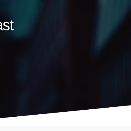
ast
e