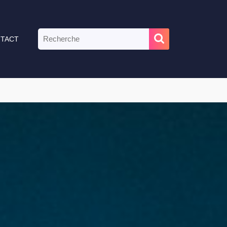
TACT
IES
|