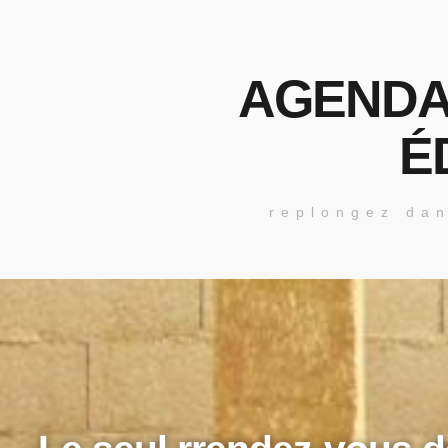
AGENDA
É
replongez dan