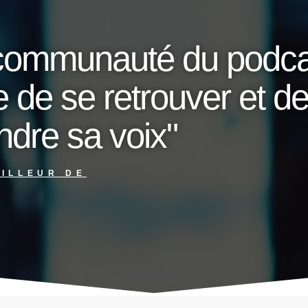
a communauté du podc
de se retrouver et d
ndre sa voix"
EILLEUR DE