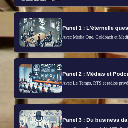
Panel 1 : L'éternelle que
Avec Media One, Goldbach et Med
Panel 2 : Médias et Podc
Avec Le Temps, RTS et radios privé
Panel 3 : Du business da