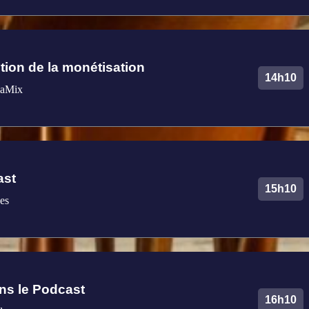
stion de la monétisation
14h10
iaMix
ast
15h10
es
ns le Podcast
16h10